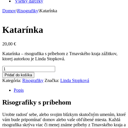
Všetky darčeky
Domov
\
Risografiky
\
Katarínka
Katarínka
20,00
€
Katarínka – risografika s príbehom z Trnavského kraja zážitkov,
ktorej autorkou je Linda Stopková.
množstvo
Katarínka
Pridať do košíka
Kategória:
Risografiky
Značka:
Linda Stopková
Popis
Risografiky s príbehom
Urobte radosť sebe, alebo svojim blízkym skutočným umením, ktoré
vám bude pripomínať domov alebo vaše obľúbené miesta. Každá
risografika skrýva viac či menej známe príbehy z Trnavského kraja a