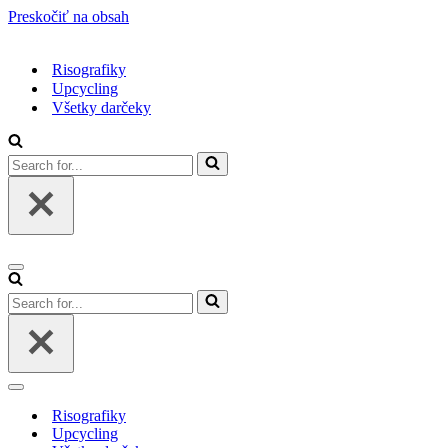
Preskočiť na obsah
Risografiky
Upcycling
Všetky darčeky
Search
for...
Menu
navigácie
Search
for...
Menu
navigácie
Risografiky
Upcycling