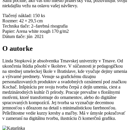
Sami pocítite, ako vás toto miesto priateľsky víta, pozdvihujúc svoju
niekdajšiu vežu na oslavu vašej návštevy.
Tlačený náklad: 150 ks
Rozmer: 42 × 29,5 cm
Technika tlače: 2–farebná risografia
Papier: Arena white rough 170 g/m2
Dátum tlače: jún 2021
O autorke
Linda Stopková je absolventka Trnavskej univerzity v Trnave. Od
ukončenia štúdia pôsobí v školstve. V súčasnosti je pedagogičkou
na strednej umeleckej škole v Bratislave, kde vyučuje dejiny umenia
a výtvarné predmety. Venuje sa grafickému dizajnu
personalizovaných produktov a svadobných oznámení pod značkou
Kochač. Inšpiráciu pre svoju tvorbu čerpá z dejín umenia, ciest a
medzinárodných kultúr či prírody. Pracuje prevažne s florálnymi
motívmi, ktoré transformuje do ornamentov, alebo do digitálne
spracovaných kompozícií. Jej tvorba sa vyznačuje decentnou
jemnosťou s dôrazom na detail s minimalistickou farebnosťou.
Príležitostne vedie kurzy kresby a maľby. Má v úmysle pokračovať
v zameraní na digitálnu tvorbu, ilustráciu či komerčnú grafiku.