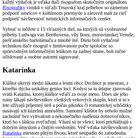
každý výtlačok je vďaka tlači risografom skutočným originálom.
Risografiky
vznikli v súťaži Trnavský kraj príbehov so zámerom
podporiť umelcov v kultúrnom priemysle a zároveň mali za cieľ
podporiť návštevnosť turistických informačných centier.
Vybrať si môžete z 15 víťazných diel, na ktorých sú vyobrazené
príbehy Ludwiga van Beethovena, víly Ilony, moravianskej Venuše,
piešťanského barlolámača a mnohé iné. Diela boli vytlačené
technikou tlače risograf v limitovanom počte spoločne so
sprievodným informačným letákom na zadnej strane, boli ručne
očíslované a osobne autormi signované.
Katarínka
Kláštor ukrytý medzi lúkami a lesmi obce Dechtice je miestom, z
ktorého dýcha unikátny genius loci. Kedysi sa tu údajne zjavovala
svätá Katarína, ktorej kláštor vďačí za svoje meno. Dnes ale jeho
ruiny lákajú návštevníkov všetkých vekových skupín, ktorí si tu v
lete užívajú príjemný tieň a počas pikniku či romantickej schôdzky
nasávajú ich kúzelnú atmosféru. Samotný kláštor by nebolo možné
zachrániť bez vytrvalosti a nekonečného nadšenia dobrovoľníkov,
ktorí ho s láskou zveľaďujú. Vítaní sú tu všetci, ktorí prichádzajú s
dobrým úmyslom a čistým svedomím. Veď vďaka návštevníkom je
Katarínka
miestom plným života, ktoré neupadlo do zabudnutia.