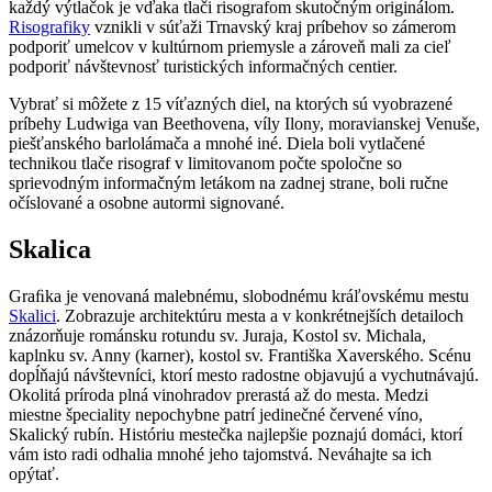
každý výtlačok je vďaka tlači risografom skutočným originálom.
Risografiky
vznikli v súťaži Trnavský kraj príbehov so zámerom
podporiť umelcov v kultúrnom priemysle a zároveň mali za cieľ
podporiť návštevnosť turistických informačných centier.
Vybrať si môžete z 15 víťazných diel, na ktorých sú vyobrazené
príbehy Ludwiga van Beethovena, víly Ilony, moravianskej Venuše,
piešťanského barlolámača a mnohé iné. Diela boli vytlačené
technikou tlače risograf v limitovanom počte spoločne so
sprievodným informačným letákom na zadnej strane, boli ručne
očíslované a osobne autormi signované.
Skalica
Graﬁka je venovaná malebnému, slobodnému kráľovskému mestu
Skalici
. Zobrazuje architektúru mesta a v konkrétnejších detailoch
znázorňuje románsku rotundu sv. Juraja, Kostol sv. Michala,
kaplnku sv. Anny (karner), kostol sv. Františka Xaverského. Scénu
dopĺňajú návštevníci, ktorí mesto radostne objavujú a vychutnávajú.
Okolitá príroda plná vinohradov prerastá až do mesta. Medzi
miestne špeciality nepochybne patrí jedinečné červené víno,
Skalický rubín. Históriu mestečka najlepšie poznajú domáci, ktorí
vám isto radi odhalia mnohé jeho tajomstvá. Neváhajte sa ich
opýtať.