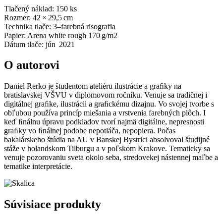
Tlačený náklad: 150 ks
Rozmer: 42 × 29,5 cm
Technika tlače: 3–farebná risografia
Papier: Arena white rough 170 g/m2
Dátum tlače: jún 2021
O autorovi
Daniel Rerko je študentom ateliéru ilustrácie a graﬁky na
bratislavskej VŠVU v diplomovom ročníku. Venuje sa tradičnej i
digitálnej graﬁke, ilustrácii a graﬁckému dizajnu. Vo svojej tvorbe s
obľubou používa princíp miešania a vrstvenia farebných plôch. I
keď ﬁnálnu úpravu podkladov tvorí najmä digitálne, nepresnosti
graﬁky vo ﬁnálnej podobe nepotláča, nepopiera. Počas
bakalárskeho štúdia na AU v Banskej Bystrici absolvoval študijné
stáže v holandskom Tilburgu a v poľskom Krakove. Tematicky sa
venuje pozorovaniu sveta okolo seba, stredovekej nástennej maľbe a
tematike interpretácie.
Súvisiace produkty