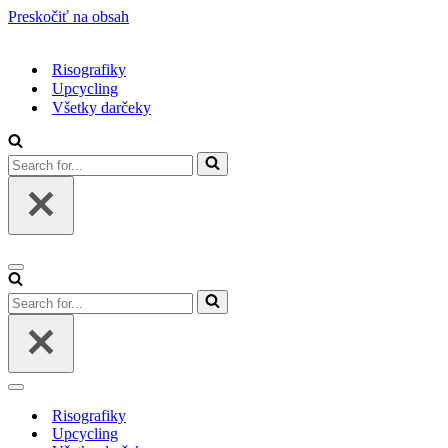
Preskočiť na obsah
Risografiky
Upcycling
Všetky darčeky
Search
for...
Menu
navigácie
Search
for...
Menu
navigácie
Risografiky
Upcycling