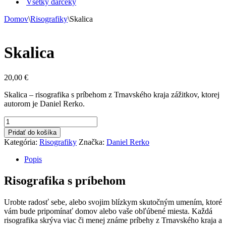
Všetky darčeky
Domov
\
Risografiky
\
Skalica
Skalica
20,00
€
Skalica – risografika s príbehom z Trnavského kraja zážitkov, ktorej
autorom je Daniel Rerko.
množstvo
Skalica
Pridať do košíka
Kategória:
Risografiky
Značka:
Daniel Rerko
Popis
Risografika s príbehom
Urobte radosť sebe, alebo svojim blízkym skutočným umením, ktoré
vám bude pripomínať domov alebo vaše obľúbené miesta. Každá
risografika skrýva viac či menej známe príbehy z Trnavského kraja a