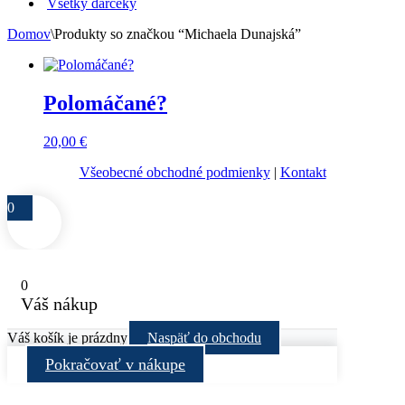
Všetky darčeky
Domov
\
Produkty so značkou “Michaela Dunajská”
Polomáčané?
20,00
€
Všeobecné obchodné podmienky
|
Kontakt
0
0
Váš nákup
Váš košík je prázdny
Naspäť do obchodu
Pokračovať v nákupe