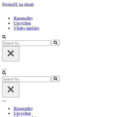
Preskočiť na obsah
Risografiky
Upcycling
Všetky darčeky
Search
for...
Menu
navigácie
Search
for...
Menu
navigácie
Risografiky
Upcycling